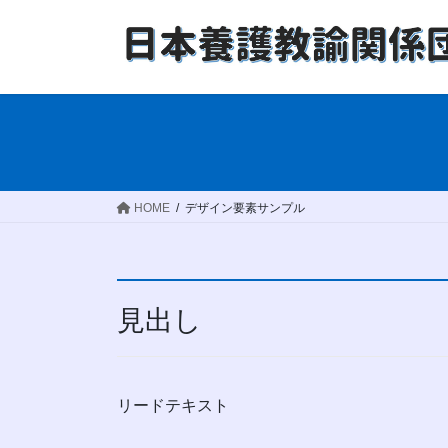
コ
ナ
ン
ビ
テ
ゲ
ン
ー
ツ
シ
へ
ョ
ス
ン
キ
に
ッ
移
HOME
デザイン要素サンプル
プ
動
見出し
リードテキスト